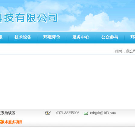
讯
技术设备
环境评价
服务中心
公众参与
环
招聘，我公司
联系洽谈区
0371-66355006
rnkjjsb@163.com
技术服务项目