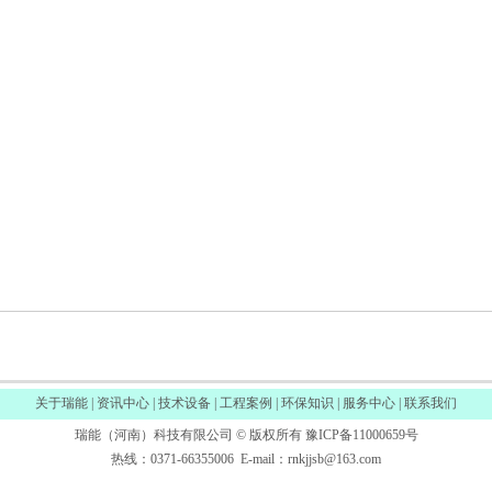
关于瑞能
|
资讯中心
|
技术设备
|
工程案例
|
环保知识
|
服务中心
|
联系我们
瑞能（河南）科技有限公司 © 版权所有
豫ICP备11000659号
热线：0371-66355006 E-mail：rnkjjsb@163.com