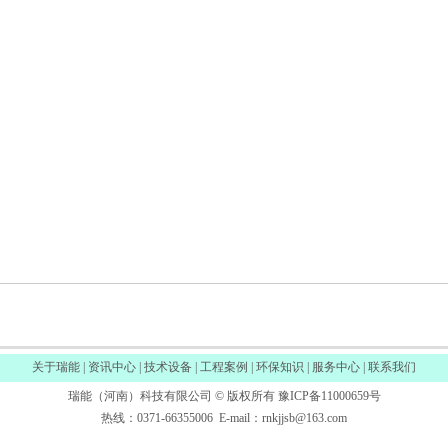
关于瑞能
|
资讯中心
|
技术设备
|
工程案例
|
环保知识
|
服务中心
|
联系我们
瑞能（河南）科技有限公司 © 版权所有
豫ICP备11000659号
热线：0371-66355006 E-mail：rnkjjsb@163.com