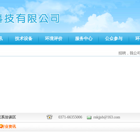
讯
技术设备
环境评价
服务中心
公众参与
环
招聘，我公司
联系洽谈区
0371-66355006
rnkjjsb@163.com
行业资讯