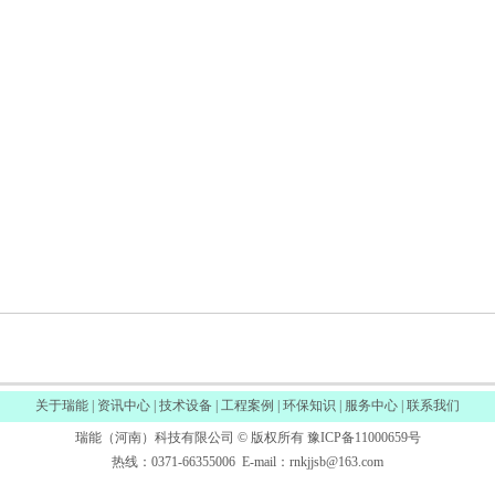
关于瑞能
|
资讯中心
|
技术设备
|
工程案例
|
环保知识
|
服务中心
|
联系我们
瑞能（河南）科技有限公司 © 版权所有
豫ICP备11000659号
热线：0371-66355006 E-mail：rnkjjsb@163.com