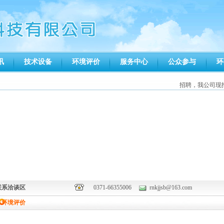
讯
技术设备
环境评价
服务中心
公众参与
环
招聘，我公司现招
联系洽谈区
0371-66355006
rnkjjsb@163.com
环境评价